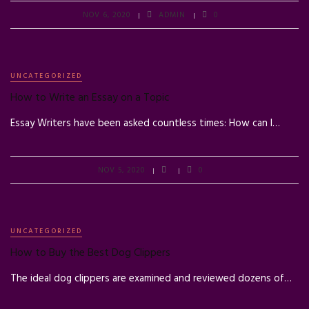
NOV 6, 2020
ADMIN
0
UNCATEGORIZED
How to Write an Essay on a Topic
Essay Writers have been asked countless times: How can I…
NOV 5, 2020
0
UNCATEGORIZED
How to Buy the Best Dog Clippers
The ideal dog clippers are examined and reviewed dozens of…