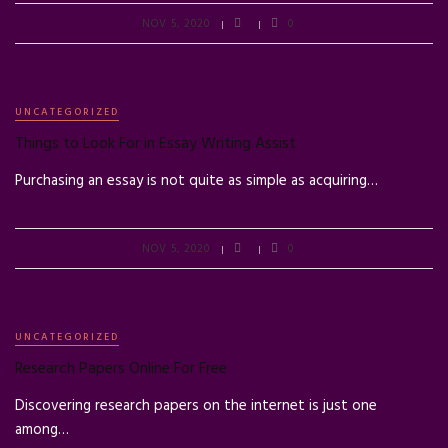
NOV 5, 2020
0
UNCATEGORIZED
Things to Look For in Essay Writing Assist
Purchasing an essay is not quite as simple as acquiring…
NOV 5, 2020
0
UNCATEGORIZED
Research Papers Online For Free
Discovering research papers on the internet is just one
among…